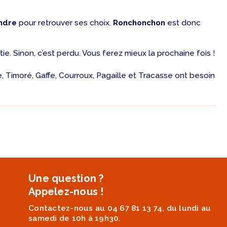
ndre
pour retrouver ses choix.
Ronchonchon
est donc
. Sinon, c’est perdu. Vous ferez mieux la prochaine fois !
e, Timoré, Gaffe, Courroux, Pagaille et Tracasse ont besoin
Une question ?
Appelez-nous !
Contactez-nous au 04 67 81 13 74, du lundi au
samedi de 10h à 19h30.