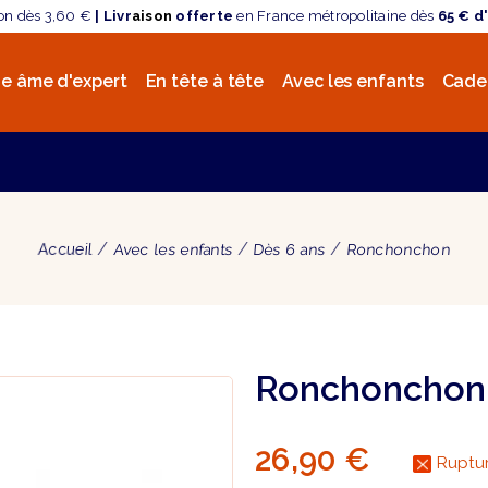
son dès 3,60 €
| Livr
aison
offerte
en France métropolitaine dès
65 € d
e âme d'expert
En tête à tête
Avec les enfants
Cade
Accueil
Avec les enfants
Dès 6 ans
Ronchonchon
Ronchonchon
26,90 €
Ruptur