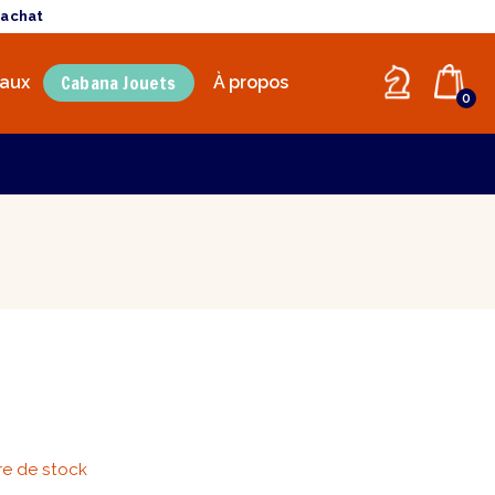
'achat
Cabana Jouets
aux
À propos
0
e de stock