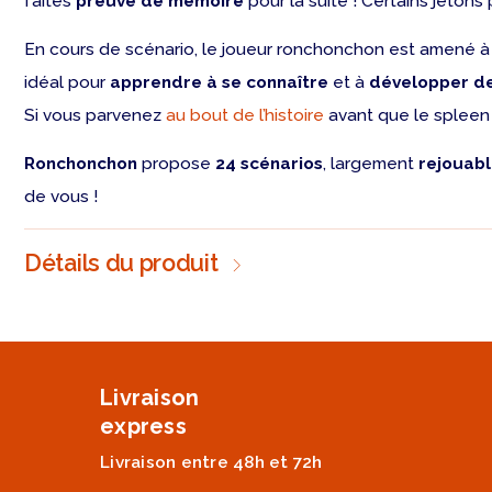
faites
preuve de mémoire
pour la suite ! Certains jeton
En cours de scénario, le joueur ronchonchon est amené à 
idéal pour
apprendre à se connaître
et à
développer de
Si vous parvenez
au bout de l’histoire
avant que le spleen 
Ronchonchon
propose
24 scénarios
, largement
rejouab
de vous !
Détails du produit
Livraison
express
Livraison entre 48h et 72h