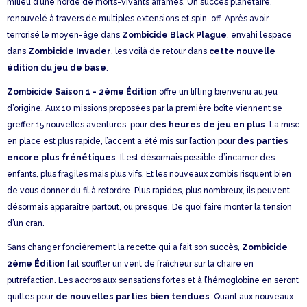
milieu d’une horde de morts-vivants affamés. Un succès planétaire,
renouvelé à travers de multiples extensions et spin-off. Après avoir
terrorisé le moyen-âge dans
Zombicide Black Plague
, envahi l’espace
dans
Zombicide Invader
, les voilà de retour dans
cette nouvelle
édition du jeu de base
.
Zombicide Saison 1 - 2ème Édition
offre un lifting bienvenu au jeu
d’origine. Aux 10 missions proposées par la première boîte viennent se
greffer 15 nouvelles aventures, pour
des heures de jeu en plus
. La mise
en place est plus rapide, l’accent a été mis sur l’action pour
des parties
encore plus frénétiques
. Il est désormais possible d’incarner des
enfants, plus fragiles mais plus vifs. Et les nouveaux zombis risquent bien
de vous donner du fil à retordre. Plus rapides, plus nombreux, ils peuvent
désormais apparaître partout, ou presque. De quoi faire monter la tension
d’un cran.
Sans changer foncièrement la recette qui a fait son succès,
Zombicide
2ème Édition
fait souffler un vent de fraîcheur sur la chaire en
putréfaction. Les accros aux sensations fortes et à l’hémoglobine en seront
quittes pour
de nouvelles parties bien tendues
. Quant aux nouveaux