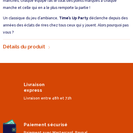
manches, chaque équipe fait le total des points marqués à chaque
manche et celle qui en a le plus remporte la partie !
Un classique du jeu d’ambiance,
Time’s Up Party
déclenche depuis des
années des éclats de rires chez tous ceux qui y jouent. Alors pourquoi pas
vous ?
Détails du produit
Livraison
express
Livraison entre 48h et 72h
Paiement sécurisé
Paiement avec Mastercard, Paypal