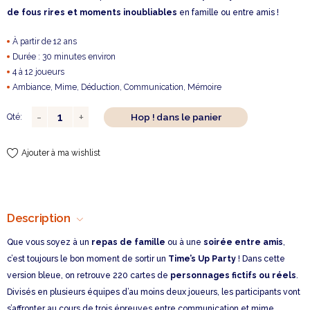
de fous rires et moments inoubliables
en famille ou entre amis !
À partir de 12 ans
Durée : 30 minutes environ
4 à 12 joueurs
Ambiance, Mime, Déduction, Communication, Mémoire
Hop ! dans le panier
Qté:
Ajouter à ma wishlist
Description
Que vous soyez à un
repas de famille
ou à une
soirée entre amis
,
c’est toujours le bon moment de sortir un
Time’s Up Party
! Dans cette
version bleue, on retrouve 220 cartes de
personnages fictifs ou réels
.
Divisés en plusieurs équipes d’au moins deux joueurs, les participants vont
s’affronter au cours de trois épreuves entre communication et mime.