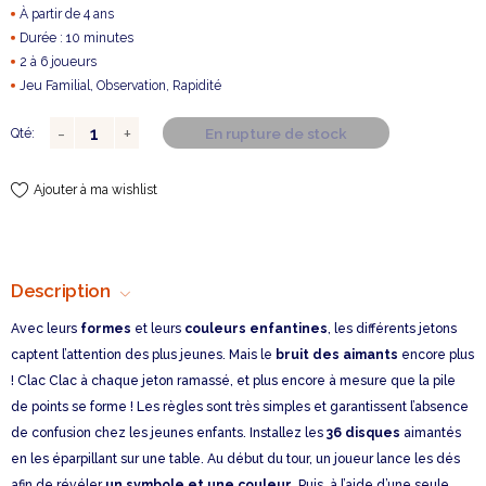
À partir de 4 ans
Durée : 10 minutes
2 à 6 joueurs
Jeu Familial, Observation, Rapidité
En rupture de stock
Qté:
Ajouter à ma wishlist
Description
Avec leurs
formes
et leurs
couleurs enfantines
, les différents jetons
captent l’attention des plus jeunes. Mais le
bruit des aimants
encore plus
! Clac Clac à chaque jeton ramassé, et plus encore à mesure que la pile
de points se forme ! Les règles sont très simples et garantissent l’absence
de confusion chez les jeunes enfants. Installez les
36 disques
aimantés
en les éparpillant sur une table. Au début du tour, un joueur lance les dés
afin de révéler
un symbole et une couleur
. Puis, à l’aide d’une seule