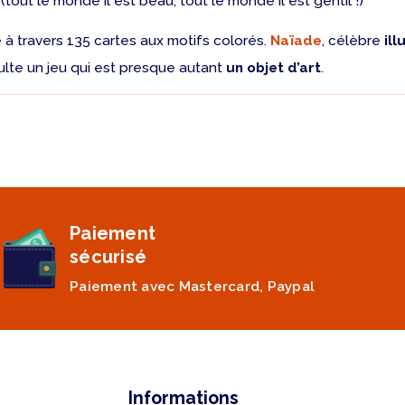
out le monde il est beau, tout le monde il est gentil !)
à travers 135 cartes aux motifs colorés.
Naïade
, célèbre
ill
ésulte un jeu qui est presque autant
un objet d’art
.
Paiement
sécurisé
Paiement avec Mastercard, Paypal
Informations