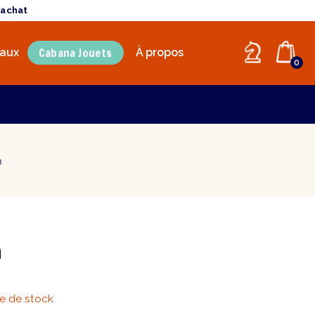
'achat
Cabana Jouets
aux
À propos
0
n
n
e de stock