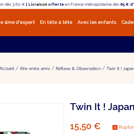
son dès 3,60 €
| Livr
aison
offerte
en France métropolitaine dès
65 € d
e âme d'expert
En tête à tête
Avec les enfants
Cade
Accueil
Rire entre amis
Réflexe & Observation
Twin It ! Japa
Twin It ! Japa
15,50 €
Ruptur