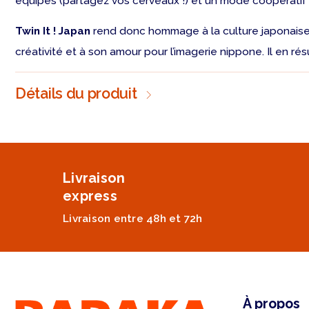
équipes (partagez vos cerveaux !) et un mode coopératif (t
Twin It ! Japan
rend donc hommage à la culture japonaise 
créativité et à son amour pour l’
imagerie nippone
. Il en r
Détails du produit
Livraison
express
Livraison entre 48h et 72h
À propos