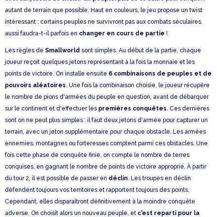
autant de terrain que possible. Haut en couleurs, le jeu propose un twist
intéressant : certains peuples ne survivront pas aux combats séculaires,
aussi faudra-t-il parfois en
changer en cours de partie
!
Les règles de
Smallworld
sont simples. Au début de la partie, chaque
joueur reçoit quelques jetons représentant à la fois la monnaie et les
points de victoire. On installe ensuite
6 combinaisons de peuples et de
pouvoirs aléatoires
. Une fois la combinaison choisie, le joueur récupère
le nombre de pions d'armées du peuple en question, avant de débarquer
sur le continent et d'effectuer les
premières conquêtes
. Ces dernières
sont on ne peut plus simples : il faut deux jetons d'armée pour capturer un
terrain, avec un jeton supplémentaire pour chaque obstacle. Les armées
ennemies, montagnes ou forteresses comptent parmi ces obstacles. Une
fois cette phase de conquête finie, on compte le nombre de terres
conquises, en gagnant le nombre de points de victoire approprié. À partir
du tour 2, il est possible de passer en
déclin
. Les troupes en déclin
défendent toujours vos territoires et rapportent toujours des points.
Cependant, elles disparaîtront définitivement à la moindre conquête
adverse. On choisit alors un nouveau peuple, et
c'est reparti pour la