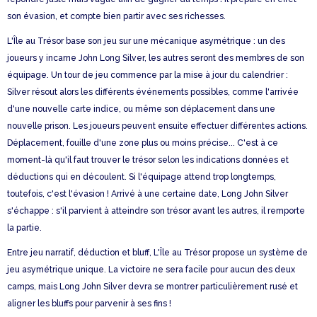
son évasion, et compte bien partir avec ses richesses.
L'Île au Trésor base son jeu sur une mécanique asymétrique : un des
joueurs y incarne John Long Silver, les autres seront des membres de son
équipage. Un tour de jeu commence par la mise à jour du calendrier :
Silver résout alors les différents événements possibles, comme l'arrivée
d'une nouvelle carte indice, ou même son déplacement dans une
nouvelle prison. Les joueurs peuvent ensuite effectuer différentes actions.
Déplacement, fouille d'une zone plus ou moins précise... C'est à ce
moment-là qu'il faut trouver le trésor selon les indications données et
déductions qui en découlent. Si l'équipage attend trop longtemps,
toutefois, c'est l'évasion ! Arrivé à une certaine date, Long John Silver
s'échappe : s'il parvient à atteindre son trésor avant les autres, il remporte
la partie.
Entre jeu narratif, déduction et bluff, L'Île au Trésor propose un système de
jeu asymétrique unique. La victoire ne sera facile pour aucun des deux
camps, mais Long John Silver devra se montrer particulièrement rusé et
aligner les bluffs pour parvenir à ses fins !