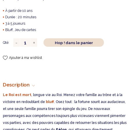
À partir de 10 ans
Durée : 20 minutes
3 à 5 joueurs
Bluff, Jeu de cartes
Hop ! dans le panier
Qté:
Ajouter à ma wishlist
Description
Le Roi est mort
, longue vie au Roi. Menez votre famille au trône et à la
victoire en redoublant de
bluff
. Osez tout : la fortune sourit aux audacieux,
et une seule famille pourra tirer son épingle du jeu. De nouveaux
personnages aux compétences toujours plus vicieuses viennent pimenter
vos parties, avec des pouvoirs capables de retourner les situations les plus
compliquées. On peut parler du
Félon
, qui attaquera directement