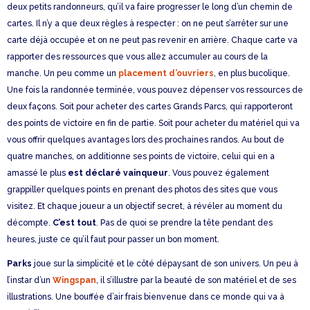
deux petits randonneurs, qu’il va faire progresser le long d’un chemin de
cartes. Il n’y a que deux règles à respecter : on ne peut s’arrêter sur une
carte déjà occupée et on ne peut pas revenir en arrière. Chaque carte va
rapporter des ressources que vous allez accumuler au cours de la
manche. Un peu comme un
placement d’ouvriers
, en plus bucolique.
Une fois la randonnée terminée, vous pouvez dépenser vos ressources de
deux façons. Soit pour acheter des cartes Grands Parcs, qui rapporteront
des points de victoire en fin de partie. Soit pour acheter du matériel qui va
vous offrir quelques avantages lors des prochaines randos. Au bout de
quatre manches, on additionne ses points de victoire, celui qui en a
amassé le plus
est déclaré vainqueur
. Vous pouvez également
grappiller quelques points en prenant des photos des sites que vous
visitez. Et chaque joueur a un objectif secret, à révéler au moment du
décompte.
C’est tout
. Pas de quoi se prendre la tête pendant des
heures, juste ce qu’il faut pour passer un bon moment.
Parks
joue sur la simplicité et le côté dépaysant de son univers. Un peu à
l’instar d’un
Wingspan
, il s’illustre par la beauté de son matériel et de ses
illustrations. Une bouffée d’air frais bienvenue dans ce monde qui va à