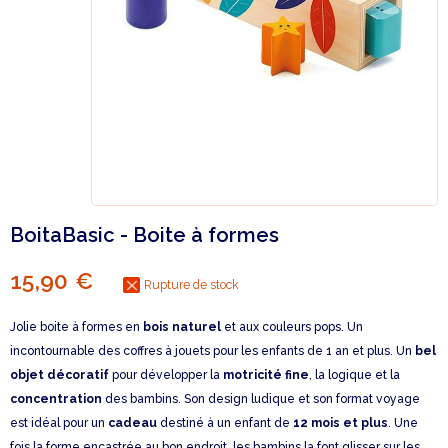
BoitaBasic - Boite à formes
15,90 €
Rupture de stock
Jolie boite à formes en
bois naturel
et aux couleurs pops. Un
incontournable des coffres à jouets pour les enfants de 1 an et plus. Un
bel
objet décoratif
pour développer la
motricité fine
, la logique et la
concentration
des bambins. Son design ludique et son format voyage
est idéal pour un
cadeau
destiné à un enfant de
12 mois et plus
. Une
fois la forme encastrée au bon endroit, les bambins la font glisser sur les