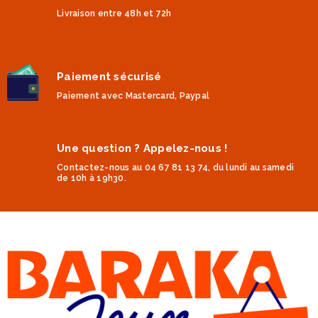
Livraison entre 48h et 72h
Paiement sécurisé
Paiement avec Mastercard, Paypal
Une question ? Appelez-nous !
Contactez-nous au 04 67 81 13 74, du lundi au samedi
de 10h à 19h30.