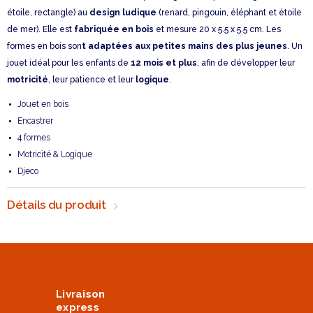
étoile, rectangle) au
design ludique
(renard, pingouin, éléphant et étoile
de mer). Elle est
fabriquée en bois
et mesure 20 x 5.5 x 5.5 cm. Les
formes en bois son
t adaptées aux petites mains des plus jeunes
. Un
jouet idéal pour les enfants de
12 mois et plus
, afin de développer leur
motricité
, leur patience et leur
logique
.
Jouet en bois
Encastrer
4 formes
Motricité & Logique
Djeco
Détails du produit
Livraison
express