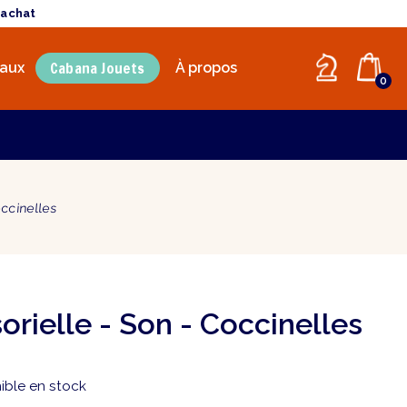
'achat
Cabana Jouets
aux
À propos
0
occinelles
orielle - Son - Coccinelles
ible en stock