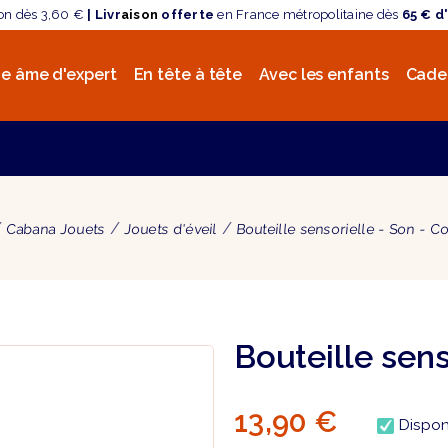
son dès 3,60 €
| Livr
aison
offerte
en France métropolitaine dès
65 € d
e âme d'expert
En tête à tête
Avec les enfants
Cade
Cabana Jouets
Jouets d'éveil
Bouteille sensorielle - Son - C
Bouteille sens
13,90 €
Dispon