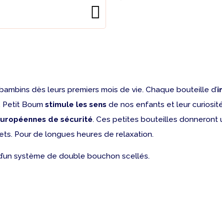
mbins dès leurs premiers mois de vie. Chaque bouteille d’
i
, Petit Boum
stimule les sens
de nos enfants et leur curiosit
uropéennes de sécurité
. Ces petites bouteilles donneront 
bjets. Pour de longues heures de relaxation.
 d’un système de double bouchon scellés.