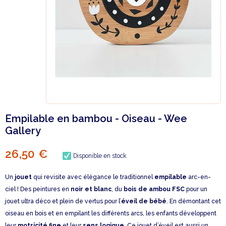
Empilable en bambou - Oiseau - Wee
Gallery
26,50 €
Disponible en stock
Un
jouet
qui revisite avec élégance le traditionnel
empilable
arc-en-
ciel ! Des peintures en
noir et blanc
, du
bois de ambou FSC
pour un
jouet ultra déco et plein de vertus pour l’
éveil de bébé
. En démontant cet
oiseau en bois et en empilant les différents arcs, les enfants développent
leur
motricité fine
et leur
sens logique
. Ce jouet d’éveil est aussi un