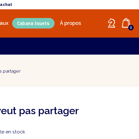
'achat
Cabana Jouets
aux
À propos
0
as partager
veut pas partager
le en stock