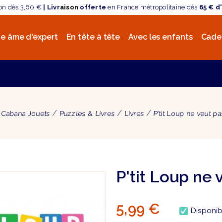
son dès 3,60 €
| Livr
aison
offerte
en France métropolitaine dès
65 € d
e âme d'expert
En tête à tête
Avec les enfants
Cade
Cabana Jouets
Puzzles & Livres
Livres
P'tit Loup ne veut p
P'tit Loup ne 
5,99 €
Disponib