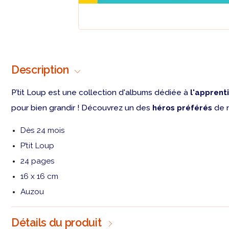
Description
P’tit Loup est une collection d'albums dédiée à
l'apprent
pour bien grandir ! Découvrez un des
héros préférés
de n
Dès 24 mois
P’tit Loup
24 pages
16 x 16 cm
Auzou
Détails du produit