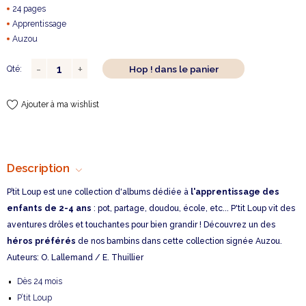
24 pages
Apprentissage
Auzou
Hop ! dans le panier
Qté:
Ajouter à ma wishlist
Description
P’tit Loup est une collection d'albums dédiée à
l'apprentissage des
enfants de 2-4 ans
: pot, partage, doudou, école, etc... P'tit Loup vit des
aventures drôles et touchantes pour bien grandir ! Découvrez un des
héros préférés
de nos bambins dans cette collection signée Auzou.
Auteurs: O. Lallemand / E. Thuillier
Dès 24 mois
P’tit Loup