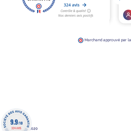
Marchand approuvé par la 
9.9
/10
324 AVIS
©barakajeux 2020