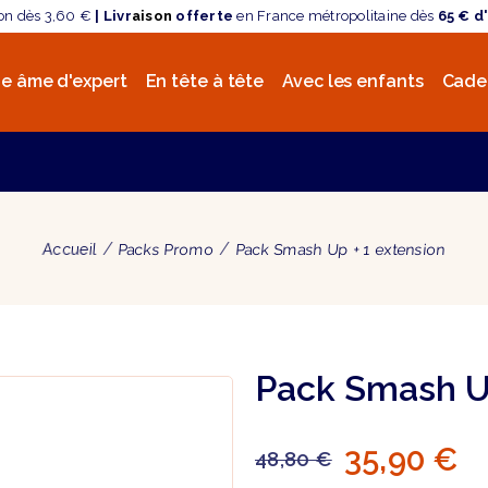
son dès 3,60 €
| Livr
aison
offerte
en France métropolitaine dès
65 € d
e âme d'expert
En tête à tête
Avec les enfants
Cade
Accueil
Packs Promo
Pack Smash Up + 1 extension
Pack Smash Up
35,90 €
48,80 €