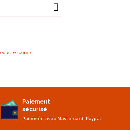
oulez encore ?
.
Paiement
sécurisé
Paiement avec Mastercard, Paypal