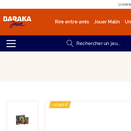
Livrai
Rire entre amis
Jouer Malin
Un
-12,90 €