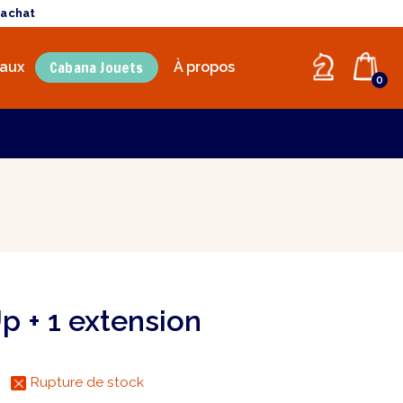
'achat
Cabana Jouets
aux
À propos
0
 + 1 extension
Rupture de stock