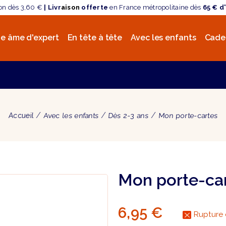
son dès 3,60 €
| Livr
aison
offerte
en France métropolitaine dès
65 € d
e âme d'expert
En tête à tête
Avec les enfants
Cade
Accueil
Avec les enfants
Dès 2-3 ans
Mon porte-cartes
Mon porte-ca
6,95 €
Rupture 