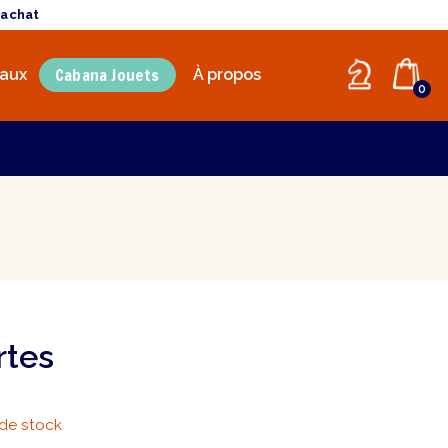
'achat
Cabana Jouets
aux
À propos
0
rtes
de stock