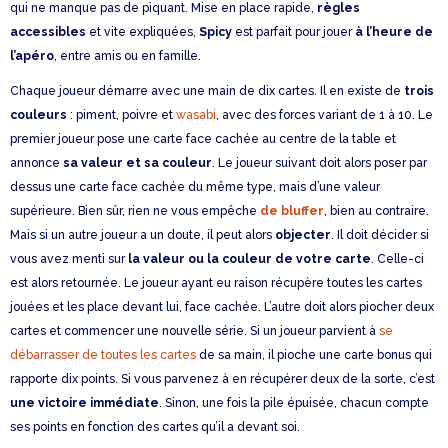
qui ne manque pas de piquant. Mise en place rapide,
règles
accessibles
et vite expliquées,
Spicy
est parfait pour jouer
à l’heure de
l’apéro
, entre amis ou en famille.
Chaque joueur démarre avec une main de dix cartes. Il en existe de
trois
couleurs
: piment, poivre et
wasabi
, avec des forces variant de 1 à 10. Le
premier joueur pose une carte face cachée au centre de la table et
annonce
sa valeur et sa couleur
. Le joueur suivant doit alors poser par
dessus une carte face cachée du même type, mais d’une valeur
supérieure. Bien sûr, rien ne vous empêche
de bluffer
, bien au contraire.
Mais si un autre joueur a un doute, il peut alors
objecter
. Il doit décider si
vous avez menti sur
la valeur ou la couleur de votre carte
. Celle-ci
est alors retournée. Le joueur ayant eu raison récupère toutes les cartes
jouées et les place devant lui, face cachée. L’autre doit alors piocher deux
cartes et commencer une nouvelle série. Si un joueur parvient à
se
débarrasser de toutes les cartes
de sa main, il pioche une carte bonus qui
rapporte dix points. Si vous parvenez à en récupérer deux de la sorte, c’est
une victoire immédiate
. Sinon, une fois la pile épuisée, chacun compte
ses points en fonction des cartes qu’il a devant soi.