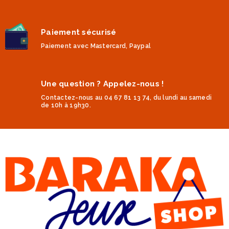
Paiement sécurisé
Paiement avec Mastercard, Paypal
Une question ? Appelez-nous !
Contactez-nous au 04 67 81 13 74, du lundi au samedi
de 10h à 19h30.