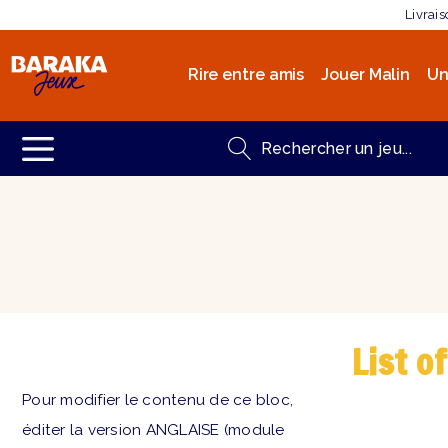
Livrai
Rire entre amis
Jouer Malin
Un
List o
Pour modifier le contenu de ce bloc,
éditer la version ANGLAISE (module