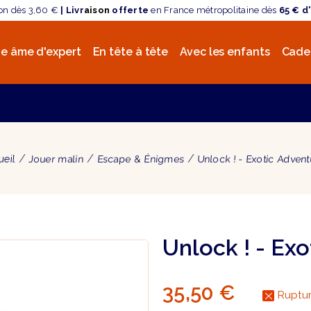
son dès 3,60 €
| Livr
aison
offerte
en France métropolitaine dès
65 € d
e âme d'expert
En tête à tête
Avec les enfants
Cade
ueil
Jouer malin
Escape & Énigmes
Unlock ! - Exotic Adven
Unlock ! - Ex
35,50 €
Ruptur