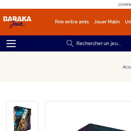
Livrai
Rire entre amis
Jouer Malin
Un
Acc