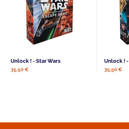
Unlock ! - Star Wars
Unlock ! 
35,50 €
35,50 €