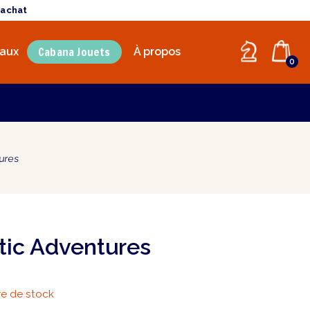
'achat
Cabana Jouets
aux
À propos
0
tures
otic Adventures
e de stock