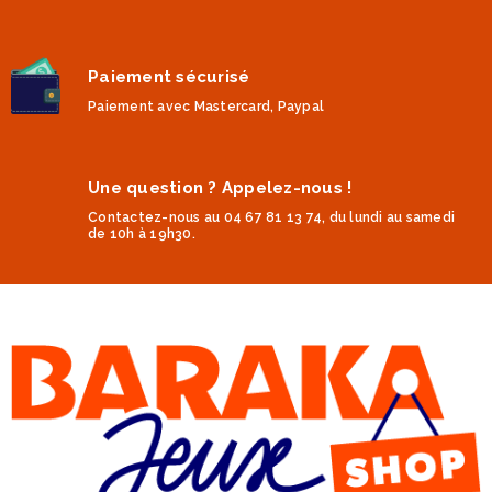
Paiement sécurisé
Paiement avec Mastercard, Paypal
Une question ? Appelez-nous !
Contactez-nous au 04 67 81 13 74, du lundi au samedi
de 10h à 19h30.