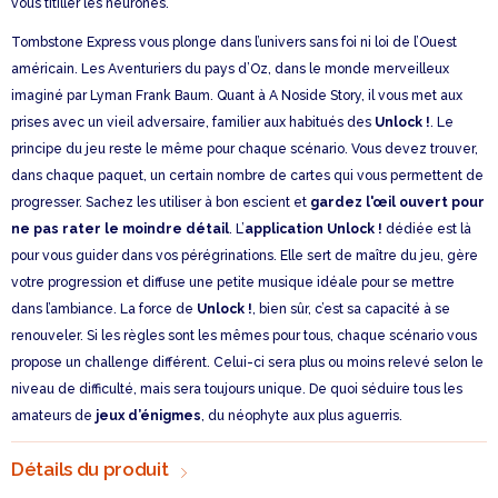
vous titiller les neurones.
Tombstone Express vous plonge dans l’univers sans foi ni loi de l’Ouest
américain. Les Aventuriers du pays d’Oz, dans le monde merveilleux
imaginé par Lyman Frank Baum. Quant à A Noside Story, il vous met aux
prises avec un vieil adversaire, familier aux habitués des
Unlock !
. Le
principe du jeu reste le même pour chaque scénario. Vous devez trouver,
dans chaque paquet, un certain nombre de cartes qui vous permettent de
progresser. Sachez les utiliser à bon escient et
gardez l'œil ouvert pour
ne pas rater le moindre détail
. L’
application Unlock !
dédiée est là
pour vous guider dans vos pérégrinations. Elle sert de maître du jeu, gère
votre progression et diffuse une petite musique idéale pour se mettre
dans l’ambiance. La force de
Unlock !
, bien sûr, c’est sa capacité à se
renouveler. Si les règles sont les mêmes pour tous, chaque scénario vous
propose un challenge différent. Celui-ci sera plus ou moins relevé selon le
niveau de difficulté, mais sera toujours unique. De quoi séduire tous les
amateurs de
jeux d’énigmes
, du néophyte aux plus aguerris.
Détails du produit