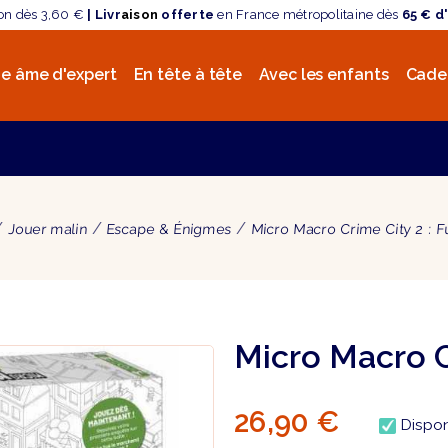
son dès 3,60 €
| Livr
aison
offerte
en France métropolitaine dès
65 € d
e âme d'expert
En tête à tête
Avec les enfants
Cade
Jouer malin
Escape & Énigmes
Micro Macro Crime City 2 : F
Micro Macro C
26,90 €
Dispon