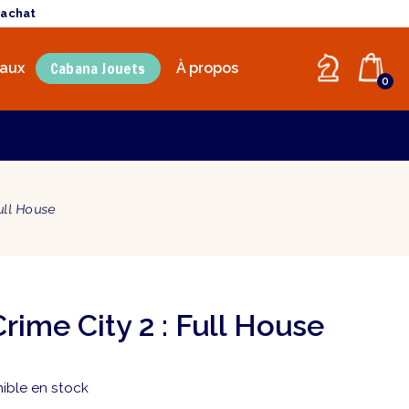
'achat
Cabana Jouets
aux
À propos
0
ull House
rime City 2 : Full House
ible en stock