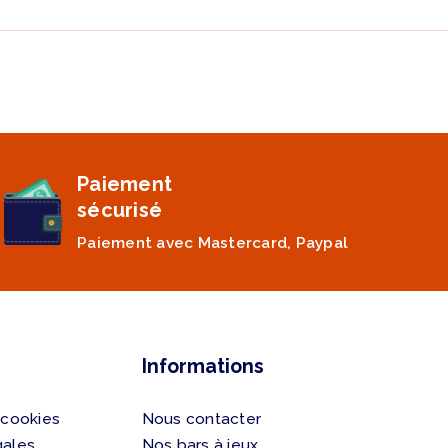
Paiement
sécurisé
Paiement avec Mastercard, Paypal
Informations
 cookies
Nous contacter
gales
Nos bars à jeux