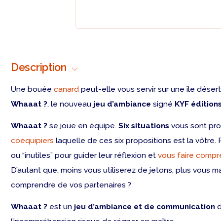
Description
Une bouée
canard
peut-elle vous servir sur une île dése
Whaaat
?
, le nouveau
jeu d’ambiance
signé
KYF édition
Whaaat ?
se joue en équipe.
Six situations
vous sont prop
coéquipiers
laquelle de ces six propositions est la vôtre.
ou “inutiles” pour guider leur réflexion et
vous faire compr
D’autant que, moins vous utiliserez de jetons, plus vous m
comprendre de vos partenaires ?
Whaaat
?
est un
jeu d’ambiance et de communication
d