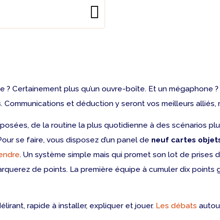
rte ? Certainement plus qu’un ouvre-boîte. Et un mégaphone ? 
s
. Communications et déduction y seront vos meilleurs alliés
osées, de la routine la plus quotidienne à des scénarios plus
 Pour se faire, vous disposez d’un panel de
neuf cartes objet
endre
. Un système simple mais qui promet son lot de prises 
arquerez de points. La première équipe à cumuler dix points g
élirant, rapide à installer, expliquer et jouer.
Les débats
autour