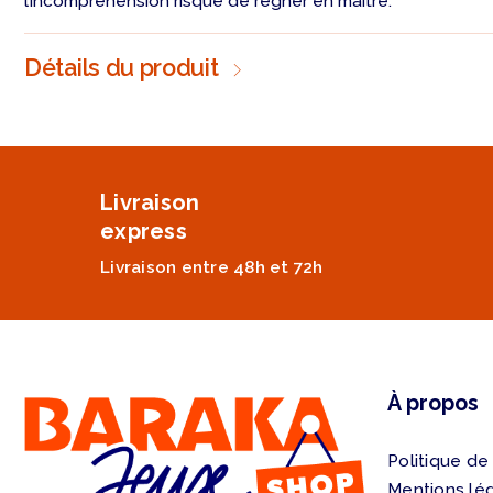
l’incompréhension risque de régner en maître.
Détails du produit
Livraison
express
Livraison entre 48h et 72h
À propos
Politique de
Mentions lé