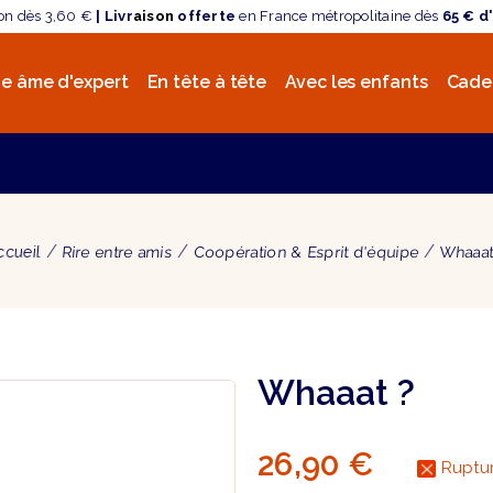
son dès 3,60 €
| Livr
aison
offerte
en France métropolitaine dès
65 € d
e âme d'expert
En tête à tête
Avec les enfants
Cade
ccueil
Rire entre amis
Coopération & Esprit d'équipe
Whaaat
Whaaat ?
26,90 €
Ruptur