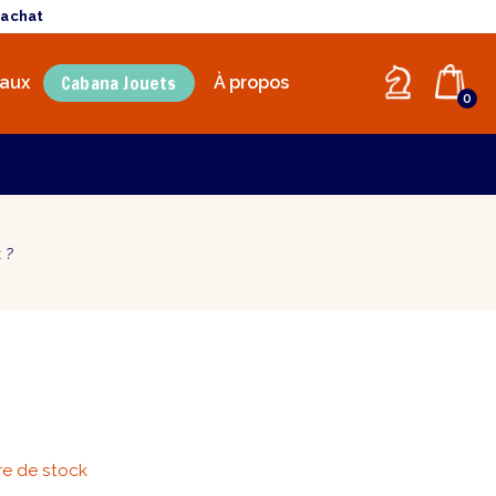
'achat
Cabana Jouets
aux
À propos
0
 ?
e de stock