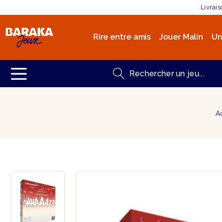
Livrai
Rire entre amis
Jouer Malin
Un
A