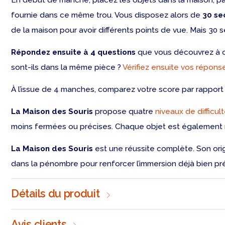
En début de manche, placez les objets dans la maison, par
fournie dans ce même trou. Vous disposez alors de
30 se
de la maison pour avoir différents points de vue. Mais 30
Répondez ensuite à 4 questions
que vous découvrez à ce
sont-ils dans la même pièce ?
Vérifiez ensuite vos répons
À l’issue de 4 manches, comparez votre score par rapport 
La Maison des Souris
propose quatre
niveaux de difficul
moins fermées ou précises. Chaque objet est également r
La Maison des Souris
est une réussite complète. Son origi
dans la pénombre pour renforcer l’immersion déjà bien pr
Détails du produit
Avis clients