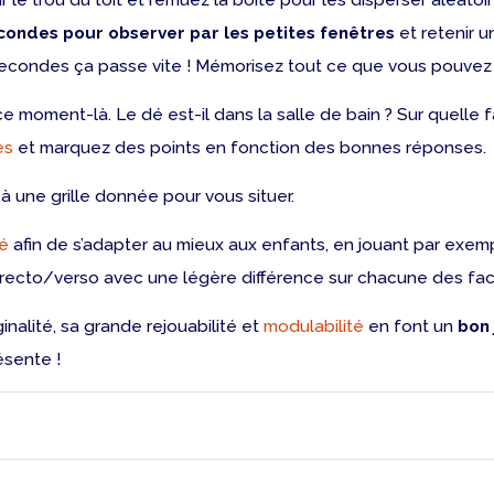
 le trou du toit et remuez la boîte pour les disperser aléato
condes pour observer par les petites fenêtres
et retenir u
 secondes ça passe vite ! Mémorisez tout ce que vous pouvez 
 moment-là. Le dé est-il dans la salle de bain ? Sur quelle 
es
et marquez des points en fonction des bonnes réponses.
à une grille donnée pour vous situer.
té
afin de s’adapter au mieux aux enfants, en jouant par exe
ecto/verso avec une légère différence sur chacune des faces
nalité, sa grande rejouabilité et
modulabilité
en font un
bon 
ésente !