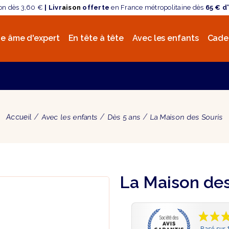
son dès 3,60 €
| Livr
aison
offerte
en France métropolitaine dès
65 € d
e âme d'expert
En tête à tête
Avec les enfants
Cade
Accueil
Avec les enfants
Dès 5 ans
La Maison des Souris
La Maison des
Basé sur 