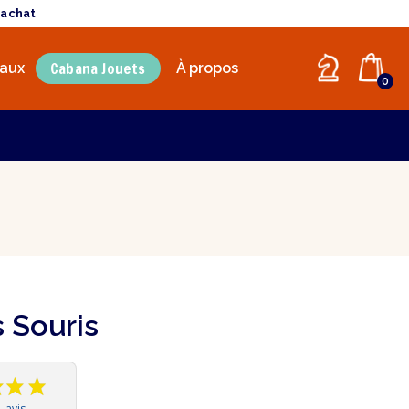
'achat
Cabana Jouets
aux
À propos
0
 Souris
1 avis