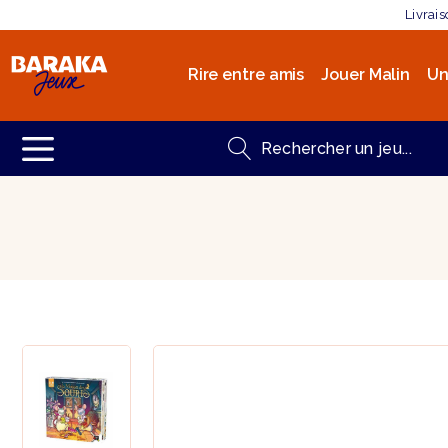
Livrai
Rire entre amis
Jouer Malin
Un