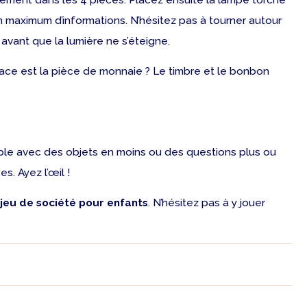
irement dans les 4 pièces. Placez ensuite la lampe torche
n maximum d’informations. N’hésitez pas à tourner autour
avant que la lumière ne s’éteigne.
face est la pièce de monnaie ? Le timbre et le bonbon
mple avec des objets en moins ou des questions plus ou
. Ayez l’œil !
jeu de société pour enfants
. N’hésitez pas à y jouer