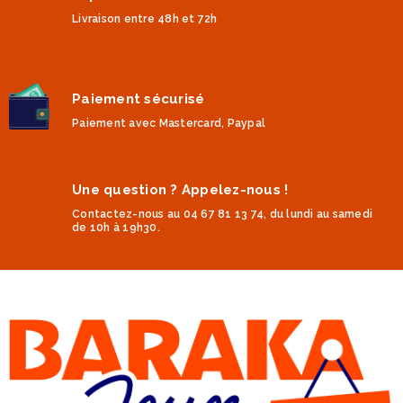
Livraison entre 48h et 72h
Paiement sécurisé
Paiement avec Mastercard, Paypal
Une question ? Appelez-nous !
Contactez-nous au 04 67 81 13 74, du lundi au samedi
de 10h à 19h30.