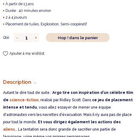
À partir de 13 ans
Durée : 40 minutes environ
2 à 4 joueurs
Placement de tuiles, Exploration, Semi-coopératif
Hop ! dans le panier
Qté:
Ajouter à ma wishlist
Description
Autant le dire tout de suite :
Argo tire son inspiration d’un célèbre film
de
science-fiction
, réalisé par Ridley Scott. Dans
ce jeu de placement
intense et tendu
, vous allez essayer de mener une équipe
d'astronautes vers les navettes d’évacuation. Mais il n’y aura pas de place
pour tout le monde.
Et vous dirigez également les actions des
aliens
… La tentation sera donc grande de sacrifier une partie de
l’équipage, voire même vos propres personnages.