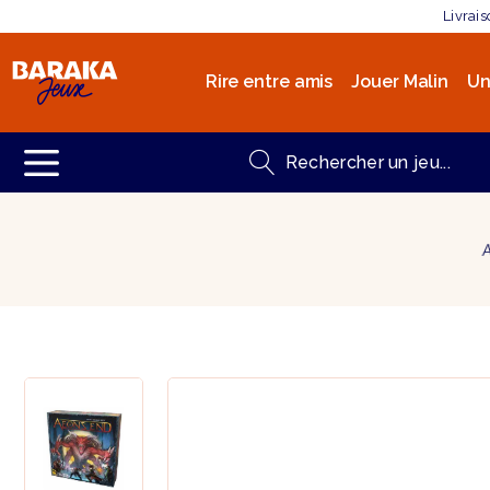
Livrai
Rire entre amis
Jouer Malin
Un
A