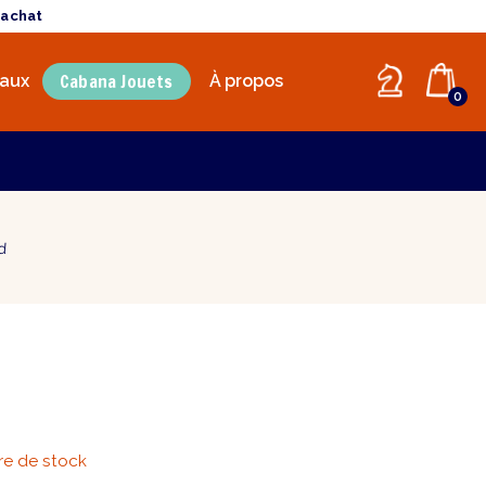
'achat
Cabana Jouets
aux
À propos
0
nd
e de stock