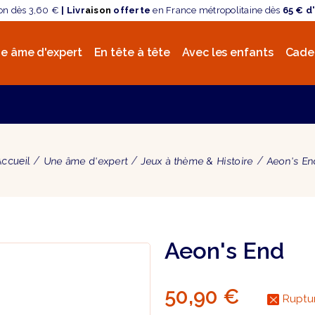
son dès 3,60 €
| Livr
aison
offerte
en France métropolitaine dès
65 € d
e âme d'expert
En tête à tête
Avec les enfants
Cade
ccueil
Une âme d'expert
Jeux à thème & Histoire
Aeon's E
Aeon's End
50,90 €
Ruptur